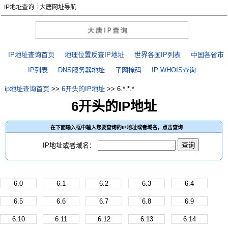
IP地址查询
大唐网址导航
IP地址查询首页
地理位置反查IP地址
世界各国IP列表
中国各省市
IP列表
DNS服务器地址
子网掩码
IP WHOIS查询
ip地址查询首页
>>
6开头的IP地址
>>
6.*.*.*
6开头的IP地址
在下面输入框中输入您要查询的IP地址或者域名，点击查询
IP地址或者域名：
6.0
6.1
6.2
6.3
6.4
6.5
6.6
6.7
6.8
6.9
6.10
6.11
6.12
6.13
6.14