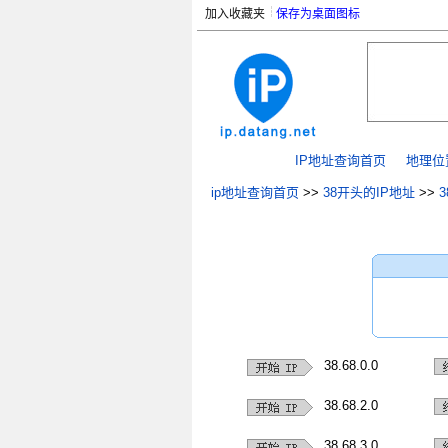
加入收藏夹
保存为桌面图标
IP地址查询首页
地理位
ip地址查询首页
>>
38开头的IP地址
>>
38.68.0.0
38.68.2.0
38.68.3.0