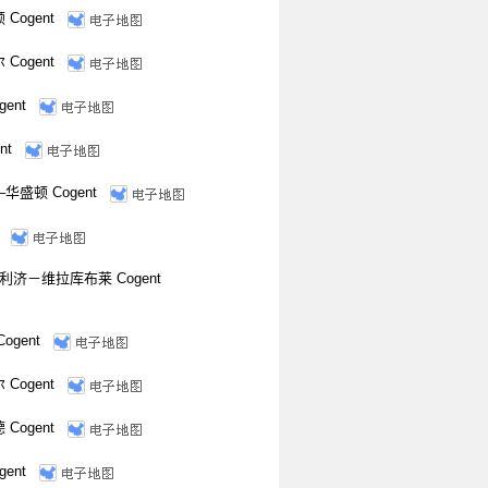
ogent
ogent
ent
nt
盛顿 Cogent
济－维拉库布莱 Cogent
gent
ogent
ogent
ent