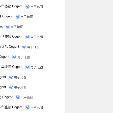
盛顿 Cogent
ogent
nt
盛顿 Cogent
尔 Cogent
gent
盛顿 Cogent
ent
ent
ogent
盛顿 Cogent