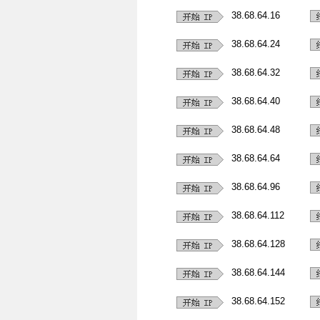
38.68.64.16
38.68.64.24
38.68.64.32
38.68.64.40
38.68.64.48
38.68.64.64
38.68.64.96
38.68.64.112
38.68.64.128
38.68.64.144
38.68.64.152