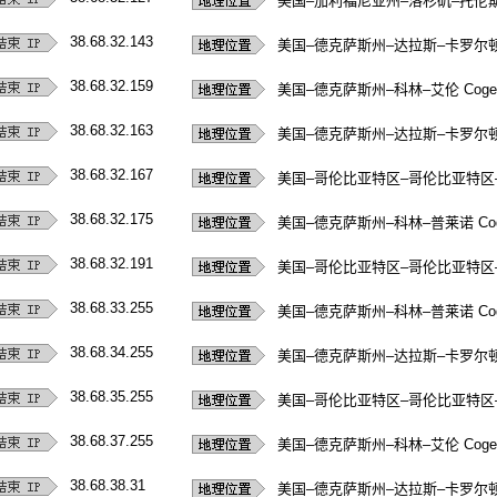
美国–加利福尼亚州–洛杉矶–托伦斯 C
38.68.32.143
美国–德克萨斯州–达拉斯–卡罗尔顿 C
38.68.32.159
美国–德克萨斯州–科林–艾伦 Coge
38.68.32.163
美国–德克萨斯州–达拉斯–卡罗尔顿 C
38.68.32.167
美国–哥伦比亚特区–哥伦比亚特区–华
38.68.32.175
美国–德克萨斯州–科林–普莱诺 Cog
38.68.32.191
美国–哥伦比亚特区–哥伦比亚特区–华
38.68.33.255
美国–德克萨斯州–科林–普莱诺 Cog
38.68.34.255
美国–德克萨斯州–达拉斯–卡罗尔顿 C
38.68.35.255
美国–哥伦比亚特区–哥伦比亚特区–华
38.68.37.255
美国–德克萨斯州–科林–艾伦 Coge
38.68.38.31
美国–德克萨斯州–达拉斯–卡罗尔顿 C