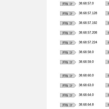
38.68.57.0
38.68.57.128
38.68.57.192
38.68.57.208
38.68.57.224
38.68.58.0
38.68.59.0
38.68.60.0
38.68.63.0
38.68.64.0
38.68.64.8