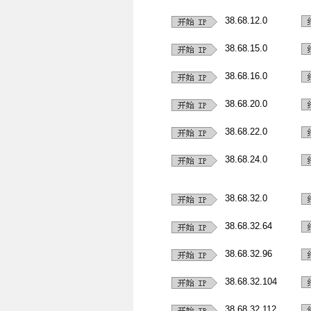
38.68.12.0
38.68.15.0
38.68.16.0
38.68.20.0
38.68.22.0
38.68.24.0
38.68.32.0
38.68.32.64
38.68.32.96
38.68.32.104
38.68.32.112