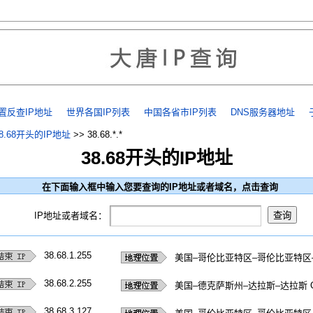
置反查IP地址
世界各国IP列表
中国各省市IP列表
DNS服务器地址
38.68开头的IP地址
>>
38.68.*.*
38.68开头的IP地址
在下面输入框中输入您要查询的IP地址或者域名，点击查询
IP地址或者域名：
38.68.1.255
美国–哥伦比亚特区–哥伦比亚特区–华
38.68.2.255
美国–德克萨斯州–达拉斯–达拉斯 Co
38.68.3.127