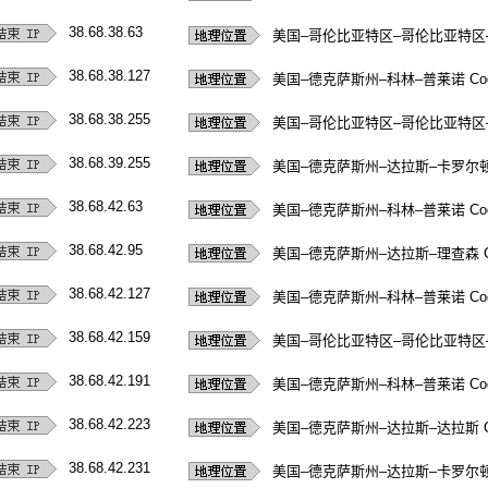
38.68.38.63
美国–哥伦比亚特区–哥伦比亚特区–华
38.68.38.127
美国–德克萨斯州–科林–普莱诺 Cog
38.68.38.255
美国–哥伦比亚特区–哥伦比亚特区–华
38.68.39.255
美国–德克萨斯州–达拉斯–卡罗尔顿 C
38.68.42.63
美国–德克萨斯州–科林–普莱诺 Cog
38.68.42.95
美国–德克萨斯州–达拉斯–理查森 Co
38.68.42.127
美国–德克萨斯州–科林–普莱诺 Cog
38.68.42.159
美国–哥伦比亚特区–哥伦比亚特区–华
38.68.42.191
美国–德克萨斯州–科林–普莱诺 Cog
38.68.42.223
美国–德克萨斯州–达拉斯–达拉斯 Co
38.68.42.231
美国–德克萨斯州–达拉斯–卡罗尔顿 C