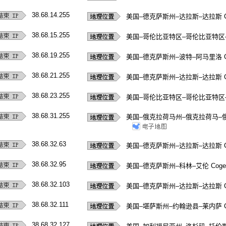
38.68.14.255
美国–德克萨斯州–达拉斯–达拉斯 Co
38.68.15.255
美国–哥伦比亚特区–哥伦比亚特区–华
38.68.19.255
美国–德克萨斯州–波特–阿马里洛 Co
38.68.21.255
美国–德克萨斯州–达拉斯–达拉斯 Co
38.68.23.255
美国–哥伦比亚特区–哥伦比亚特区–华
38.68.31.255
美国–俄克拉荷马州–俄克拉荷马–俄克
38.68.32.63
美国–德克萨斯州–达拉斯–达拉斯 Co
38.68.32.95
美国–德克萨斯州–科林–艾伦 Coge
38.68.32.103
美国–德克萨斯州–达拉斯–达拉斯 Co
38.68.32.111
美国–堪萨斯州–约翰逊县–莱内萨 Co
38.68.32.127