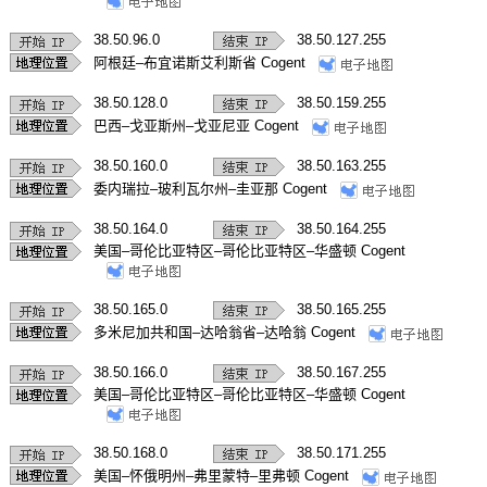
38.50.96.0
38.50.127.255
阿根廷–布宜诺斯艾利斯省 Cogent
38.50.128.0
38.50.159.255
巴西–戈亚斯州–戈亚尼亚 Cogent
38.50.160.0
38.50.163.255
委内瑞拉–玻利瓦尔州–圭亚那 Cogent
38.50.164.0
38.50.164.255
美国–哥伦比亚特区–哥伦比亚特区–华盛顿 Cogent
38.50.165.0
38.50.165.255
多米尼加共和国–达哈翁省–达哈翁 Cogent
38.50.166.0
38.50.167.255
美国–哥伦比亚特区–哥伦比亚特区–华盛顿 Cogent
38.50.168.0
38.50.171.255
美国–怀俄明州–弗里蒙特–里弗顿 Cogent