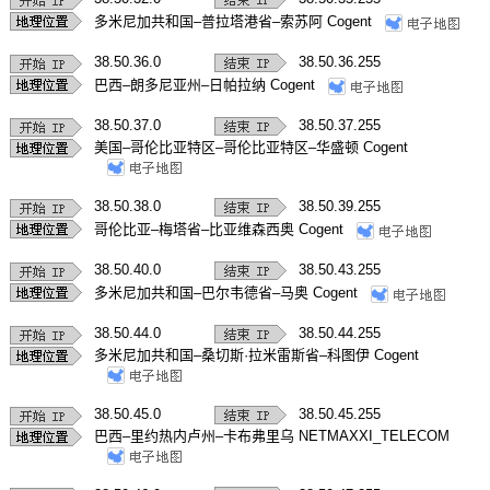
多米尼加共和国–普拉塔港省–索苏阿 Cogent
38.50.36.0
38.50.36.255
巴西–朗多尼亚州–日帕拉纳 Cogent
38.50.37.0
38.50.37.255
美国–哥伦比亚特区–哥伦比亚特区–华盛顿 Cogent
38.50.38.0
38.50.39.255
哥伦比亚–梅塔省–比亚维森西奥 Cogent
38.50.40.0
38.50.43.255
多米尼加共和国–巴尔韦德省–马奥 Cogent
38.50.44.0
38.50.44.255
多米尼加共和国–桑切斯·拉米雷斯省–科图伊 Cogent
38.50.45.0
38.50.45.255
巴西–里约热内卢州–卡布弗里乌 NETMAXXI_TELECOM