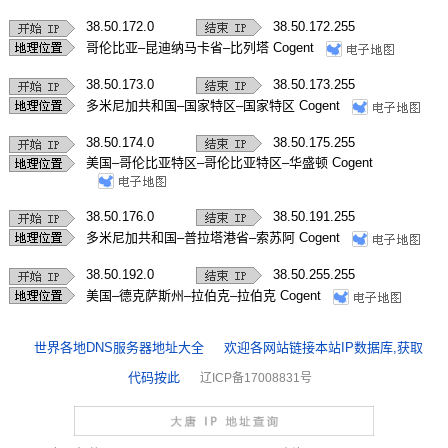
38.50.172.0
38.50.172.255
哥伦比亚–昆迪纳马卡省–比列塔 Cogent
38.50.173.0
38.50.173.255
多米尼加共和国–国家特区–国家特区 Cogent
38.50.174.0
38.50.175.255
美国–哥伦比亚特区–哥伦比亚特区–华盛顿 Cogent
38.50.176.0
38.50.191.255
多米尼加共和国–普拉塔港省–索苏阿 Cogent
38.50.192.0
38.50.255.255
美国–德克萨斯州–拉伯克–拉伯克 Cogent
世界各地DNS服务器地址大全
欢迎各网站链接本站IP数据库,获取
代码按此
辽ICP备17008831号