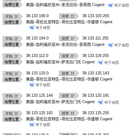
美国–加利福尼亚州–圣克拉拉–圣荷西 Cogent
38.133.100.0
38.133.103.255
美国–哥伦比亚特区–哥伦比亚特区–华盛顿 Cogent
38.133.104.0
38.133.111.255
美国–加利福尼亚州–圣克拉拉–圣荷西 Cogent
38.133.112.0
38.133.119.255
美国–加利福尼亚州–萨克拉门托 Cogent
38.133.120.0
38.133.125.143
美国–哥伦比亚特区–哥伦比亚特区–华盛顿 Cogent
38.133.125.144
38.133.125.191
美国–加利福尼亚州–萨克拉门托 Cogent
38.133.125.192
38.133.125.255
美国–哥伦比亚特区–哥伦比亚特区–华盛顿 Cogent