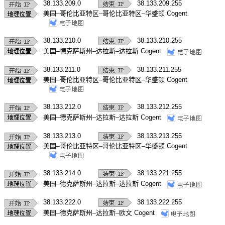
38.133.209.0
38.133.209.255
美国–哥伦比亚特区–哥伦比亚特区–华盛顿 Cogent
38.133.210.0
38.133.210.255
美国–德克萨斯州–达拉斯–达拉斯 Cogent
38.133.211.0
38.133.211.255
美国–哥伦比亚特区–哥伦比亚特区–华盛顿 Cogent
38.133.212.0
38.133.212.255
美国–德克萨斯州–达拉斯–达拉斯 Cogent
38.133.213.0
38.133.213.255
美国–哥伦比亚特区–哥伦比亚特区–华盛顿 Cogent
38.133.214.0
38.133.221.255
美国–德克萨斯州–达拉斯–达拉斯 Cogent
38.133.222.0
38.133.222.255
美国–德克萨斯州–达拉斯–欧文 Cogent