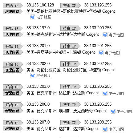
38.133.196.128
38.133.196.255
美国–哥伦比亚特区–哥伦比亚特区–华盛顿 Cogent
38.133.197.0
38.133.200.255
美国–德克萨斯州–达拉斯–达拉斯 Cogent
38.133.201.0
38.133.201.255
美国–肯塔基州–肯顿县–卡温顿 Cogent
38.133.202.0
38.133.202.255
美国–哥伦比亚特区–哥伦比亚特区–华盛顿 Cogent
38.133.203.0
38.133.205.255
美国–德克萨斯州–达拉斯–达拉斯 Cogent
38.133.206.0
38.133.206.255
美国–德克萨斯州–埃利斯–沃克西哈奇 Cogent
38.133.207.0
38.133.208.255
美国–德克萨斯州–达拉斯–达拉斯 Cogent