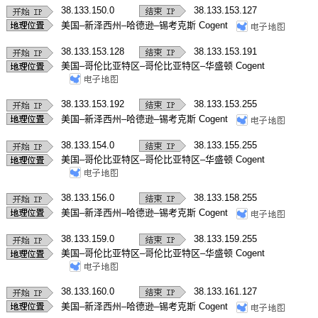
38.133.150.0
38.133.153.127
美国–新泽西州–哈德逊–锡考克斯 Cogent
38.133.153.128
38.133.153.191
美国–哥伦比亚特区–哥伦比亚特区–华盛顿 Cogent
38.133.153.192
38.133.153.255
美国–新泽西州–哈德逊–锡考克斯 Cogent
38.133.154.0
38.133.155.255
美国–哥伦比亚特区–哥伦比亚特区–华盛顿 Cogent
38.133.156.0
38.133.158.255
美国–新泽西州–哈德逊–锡考克斯 Cogent
38.133.159.0
38.133.159.255
美国–哥伦比亚特区–哥伦比亚特区–华盛顿 Cogent
38.133.160.0
38.133.161.127
美国–新泽西州–哈德逊–锡考克斯 Cogent