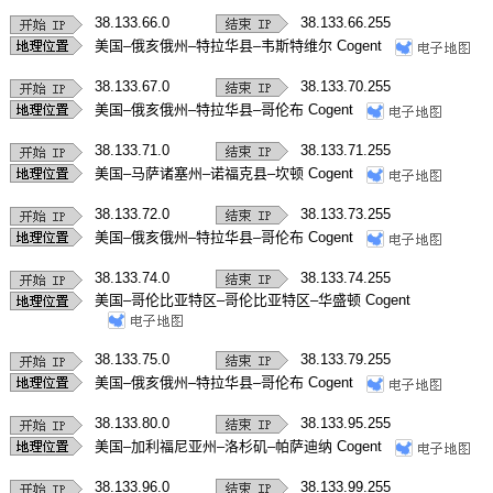
38.133.66.0
38.133.66.255
美国–俄亥俄州–特拉华县–韦斯特维尔 Cogent
38.133.67.0
38.133.70.255
美国–俄亥俄州–特拉华县–哥伦布 Cogent
38.133.71.0
38.133.71.255
美国–马萨诸塞州–诺福克县–坎顿 Cogent
38.133.72.0
38.133.73.255
美国–俄亥俄州–特拉华县–哥伦布 Cogent
38.133.74.0
38.133.74.255
美国–哥伦比亚特区–哥伦比亚特区–华盛顿 Cogent
38.133.75.0
38.133.79.255
美国–俄亥俄州–特拉华县–哥伦布 Cogent
38.133.80.0
38.133.95.255
美国–加利福尼亚州–洛杉矶–帕萨迪纳 Cogent
38.133.96.0
38.133.99.255