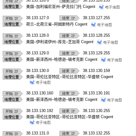
38.133.126.0
38.133.126.255
美国–加利福尼亚州–萨克拉门托 Cogent
38.133.127.0
38.133.127.255
荷兰–北荷兰省–阿姆斯特丹 Cogent
38.133.128.0
38.133.128.255
美国–伊利诺伊州–库克–芝加哥 Cogent
38.133.129.0
38.133.129.255
美国–新泽西州–哈德逊–锡考克斯 Cogent
38.133.130.0
38.133.130.159
美国–哥伦比亚特区–哥伦比亚特区–华盛顿 Cogent
38.133.130.160
38.133.130.191
美国–新泽西州–哈德逊–锡考克斯 Cogent
38.133.130.192
38.133.130.255
美国–哥伦比亚特区–哥伦比亚特区–华盛顿 Cogent
38.133.131.0
38.133.132.255