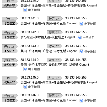
38.133.140.0
38.133.140.255
美国–新泽西州–摩里斯–帕西帕尼–特洛伊希尔斯 Cogent
38.133.141.0
38.133.141.255
美国–新泽西州–哈德逊–锡考克斯 Cogent
38.133.142.0
38.133.142.255
罗马尼亚–伊尔福夫县–沃伦塔里 Cogent
38.133.143.0
38.133.143.255
美国–新泽西州–哈德逊–锡考克斯 Cogent
38.133.144.0
38.133.144.255
美国–哥伦比亚特区–哥伦比亚特区–华盛顿 Cogent
38.133.145.0
38.133.145.255
美国–新泽西州–摩里斯–帕西帕尼–特洛伊希尔斯 Cogent
38.133.146.0
38.133.146.255
美国–新泽西州–哈德逊–锡考克斯 Cogent