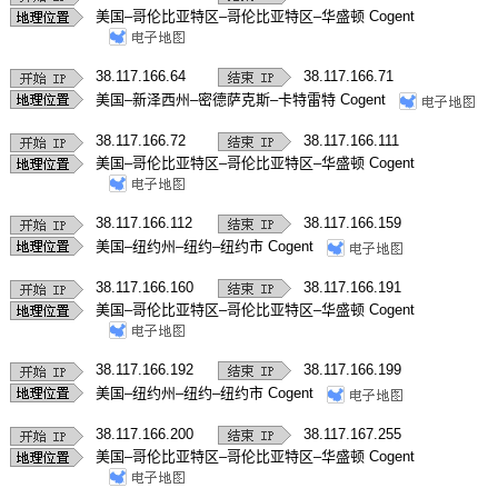
美国–哥伦比亚特区–哥伦比亚特区–华盛顿 Cogent
38.117.166.64
38.117.166.71
美国–新泽西州–密德萨克斯–卡特雷特 Cogent
38.117.166.72
38.117.166.111
美国–哥伦比亚特区–哥伦比亚特区–华盛顿 Cogent
38.117.166.112
38.117.166.159
美国–纽约州–纽约–纽约市 Cogent
38.117.166.160
38.117.166.191
美国–哥伦比亚特区–哥伦比亚特区–华盛顿 Cogent
38.117.166.192
38.117.166.199
美国–纽约州–纽约–纽约市 Cogent
38.117.166.200
38.117.167.255
美国–哥伦比亚特区–哥伦比亚特区–华盛顿 Cogent