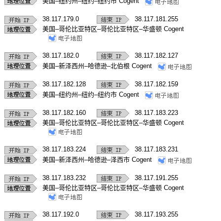
美国–纽约州–纽约–纽约市 Cogent
38.117.179.0
38.117.181.255
美国–哥伦比亚特区–哥伦比亚特区–华盛顿 Cogent
38.117.182.0
38.117.182.127
美国–新泽西州–哈德逊–北伯根 Cogent
38.117.182.128
38.117.182.159
美国–纽约州–纽约–纽约市 Cogent
38.117.182.160
38.117.183.223
美国–哥伦比亚特区–哥伦比亚特区–华盛顿 Cogent
38.117.183.224
38.117.183.231
美国–新泽西州–哈德逊–泽西市 Cogent
38.117.183.232
38.117.191.255
美国–哥伦比亚特区–哥伦比亚特区–华盛顿 Cogent
38.117.192.0
38.117.193.255