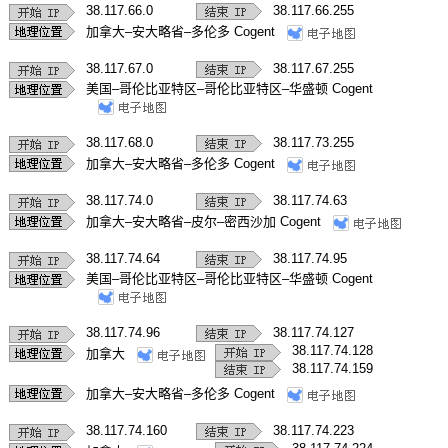
38.117.66.0
38.117.66.255
加拿大–安大略省–多伦多 Cogent
38.117.67.0
38.117.67.255
美国–哥伦比亚特区–哥伦比亚特区–华盛顿 Cogent
38.117.68.0
38.117.73.255
加拿大–安大略省–多伦多 Cogent
38.117.74.0
38.117.74.63
加拿大–安大略省–皮尔–密西沙加 Cogent
38.117.74.64
38.117.74.95
美国–哥伦比亚特区–哥伦比亚特区–华盛顿 Cogent
38.117.74.96
38.117.74.127
38.117.74.128
加拿大
38.117.74.159
加拿大–安大略省–多伦多 Cogent
38.117.74.160
38.117.74.223