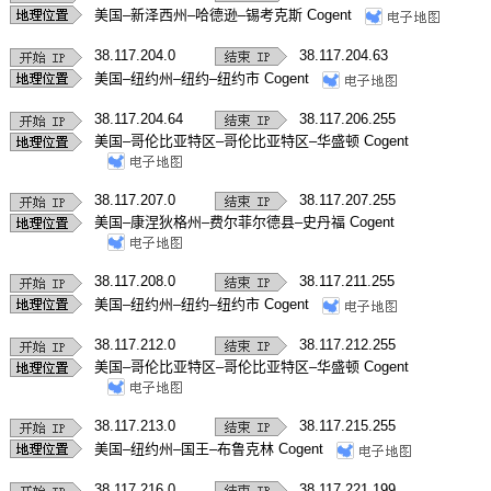
美国–新泽西州–哈德逊–锡考克斯 Cogent
38.117.204.0
38.117.204.63
美国–纽约州–纽约–纽约市 Cogent
38.117.204.64
38.117.206.255
美国–哥伦比亚特区–哥伦比亚特区–华盛顿 Cogent
38.117.207.0
38.117.207.255
美国–康涅狄格州–费尔菲尔德县–史丹福 Cogent
38.117.208.0
38.117.211.255
美国–纽约州–纽约–纽约市 Cogent
38.117.212.0
38.117.212.255
美国–哥伦比亚特区–哥伦比亚特区–华盛顿 Cogent
38.117.213.0
38.117.215.255
美国–纽约州–国王–布鲁克林 Cogent
38.117.216.0
38.117.221.199