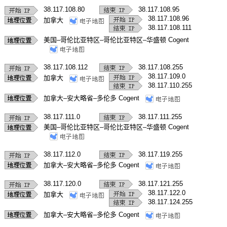
38.117.108.80
38.117.108.95
38.117.108.96
加拿大
38.117.108.111
美国–哥伦比亚特区–哥伦比亚特区–华盛顿 Cogent
38.117.108.112
38.117.108.255
38.117.109.0
加拿大
38.117.110.255
加拿大–安大略省–多伦多 Cogent
38.117.111.0
38.117.111.255
美国–哥伦比亚特区–哥伦比亚特区–华盛顿 Cogent
38.117.112.0
38.117.119.255
加拿大–安大略省–多伦多 Cogent
38.117.120.0
38.117.121.255
38.117.122.0
加拿大
38.117.124.255
加拿大–安大略省–多伦多 Cogent