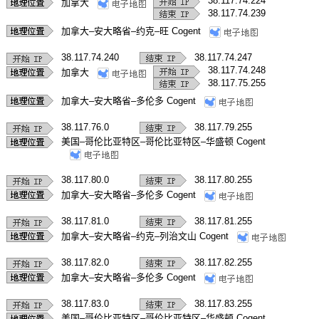
38.117.74.224
加拿大
38.117.74.239
加拿大–安大略省–约克–旺 Cogent
38.117.74.240
38.117.74.247
38.117.74.248
加拿大
38.117.75.255
加拿大–安大略省–多伦多 Cogent
38.117.76.0
38.117.79.255
美国–哥伦比亚特区–哥伦比亚特区–华盛顿 Cogent
38.117.80.0
38.117.80.255
加拿大–安大略省–多伦多 Cogent
38.117.81.0
38.117.81.255
加拿大–安大略省–约克–列治文山 Cogent
38.117.82.0
38.117.82.255
加拿大–安大略省–多伦多 Cogent
38.117.83.0
38.117.83.255
美国–哥伦比亚特区–哥伦比亚特区–华盛顿 Cogent