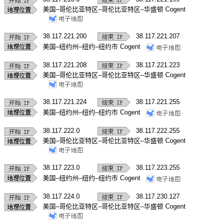
美国–哥伦比亚特区–哥伦比亚特区–华盛顿 Cogent
38.117.221.200
38.117.221.207
美国–纽约州–纽约–纽约市 Cogent
38.117.221.208
38.117.221.223
美国–哥伦比亚特区–哥伦比亚特区–华盛顿 Cogent
38.117.221.224
38.117.221.255
美国–纽约州–纽约–纽约市 Cogent
38.117.222.0
38.117.222.255
美国–哥伦比亚特区–哥伦比亚特区–华盛顿 Cogent
38.117.223.0
38.117.223.255
美国–纽约州–纽约–纽约市 Cogent
38.117.224.0
38.117.230.127
美国–哥伦比亚特区–哥伦比亚特区–华盛顿 Cogent