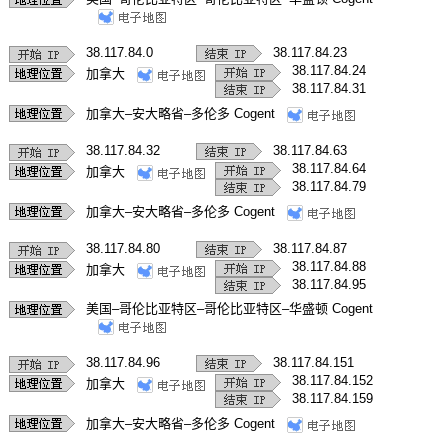
38.117.84.0
38.117.84.23
38.117.84.24
加拿大
38.117.84.31
加拿大–安大略省–多伦多 Cogent
38.117.84.32
38.117.84.63
38.117.84.64
加拿大
38.117.84.79
加拿大–安大略省–多伦多 Cogent
38.117.84.80
38.117.84.87
38.117.84.88
加拿大
38.117.84.95
美国–哥伦比亚特区–哥伦比亚特区–华盛顿 Cogent
38.117.84.96
38.117.84.151
38.117.84.152
加拿大
38.117.84.159
加拿大–安大略省–多伦多 Cogent