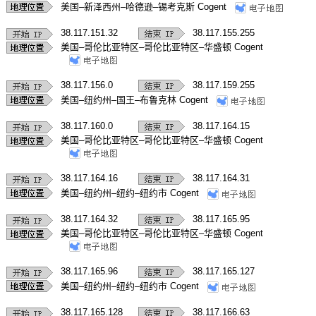
美国–新泽西州–哈德逊–锡考克斯 Cogent
38.117.151.32
38.117.155.255
美国–哥伦比亚特区–哥伦比亚特区–华盛顿 Cogent
38.117.156.0
38.117.159.255
美国–纽约州–国王–布鲁克林 Cogent
38.117.160.0
38.117.164.15
美国–哥伦比亚特区–哥伦比亚特区–华盛顿 Cogent
38.117.164.16
38.117.164.31
美国–纽约州–纽约–纽约市 Cogent
38.117.164.32
38.117.165.95
美国–哥伦比亚特区–哥伦比亚特区–华盛顿 Cogent
38.117.165.96
38.117.165.127
美国–纽约州–纽约–纽约市 Cogent
38.117.165.128
38.117.166.63