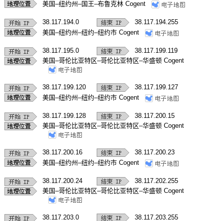
美国–纽约州–国王–布鲁克林 Cogent
38.117.194.0
38.117.194.255
美国–纽约州–纽约–纽约市 Cogent
38.117.195.0
38.117.199.119
美国–哥伦比亚特区–哥伦比亚特区–华盛顿 Cogent
38.117.199.120
38.117.199.127
美国–纽约州–纽约–纽约市 Cogent
38.117.199.128
38.117.200.15
美国–哥伦比亚特区–哥伦比亚特区–华盛顿 Cogent
38.117.200.16
38.117.200.23
美国–纽约州–纽约–纽约市 Cogent
38.117.200.24
38.117.202.255
美国–哥伦比亚特区–哥伦比亚特区–华盛顿 Cogent
38.117.203.0
38.117.203.255