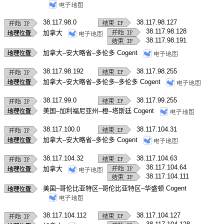
38.117.98.0
38.117.98.127
38.117.98.128
加拿大
38.117.98.191
加拿大–安大略省–多伦多 Cogent
38.117.98.192
38.117.98.255
加拿大–安大略省–多伦多–多伦多 Cogent
38.117.99.0
38.117.99.255
美国–加利福尼亚州–橙–塔斯廷 Cogent
38.117.100.0
38.117.104.31
加拿大–安大略省–多伦多 Cogent
38.117.104.32
38.117.104.63
38.117.104.64
加拿大
38.117.104.111
美国–哥伦比亚特区–哥伦比亚特区–华盛顿 Cogent
38.117.104.112
38.117.104.127