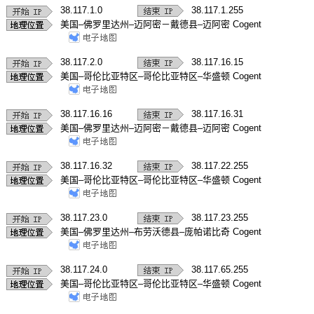
38.117.1.0
38.117.1.255
美国–佛罗里达州–迈阿密－戴德县–迈阿密 Cogent
38.117.2.0
38.117.16.15
美国–哥伦比亚特区–哥伦比亚特区–华盛顿 Cogent
38.117.16.16
38.117.16.31
美国–佛罗里达州–迈阿密－戴德县–迈阿密 Cogent
38.117.16.32
38.117.22.255
美国–哥伦比亚特区–哥伦比亚特区–华盛顿 Cogent
38.117.23.0
38.117.23.255
美国–佛罗里达州–布劳沃德县–庞帕诺比奇 Cogent
38.117.24.0
38.117.65.255
美国–哥伦比亚特区–哥伦比亚特区–华盛顿 Cogent