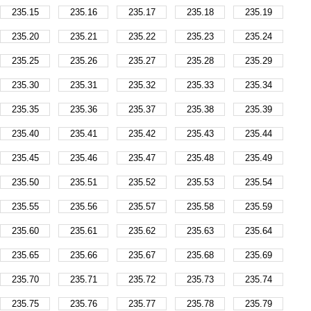
235.15
235.16
235.17
235.18
235.19
235.20
235.21
235.22
235.23
235.24
235.25
235.26
235.27
235.28
235.29
235.30
235.31
235.32
235.33
235.34
235.35
235.36
235.37
235.38
235.39
235.40
235.41
235.42
235.43
235.44
235.45
235.46
235.47
235.48
235.49
235.50
235.51
235.52
235.53
235.54
235.55
235.56
235.57
235.58
235.59
235.60
235.61
235.62
235.63
235.64
235.65
235.66
235.67
235.68
235.69
235.70
235.71
235.72
235.73
235.74
235.75
235.76
235.77
235.78
235.79