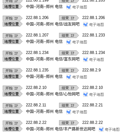
222.88.1.199
222.88.1.205
中国–河南–郑州 电信
222.88.1.206
222.88.1.206
中国–河南–郑州 电信/战友网吧
222.88.1.207
222.88.1.233
中国–河南–郑州 电信
222.88.1.234
222.88.1.234
中国–河南–郑州 电信/富东网吧
222.88.1.235
222.88.2.9
中国–河南–郑州 电信
222.88.2.10
222.88.2.10
中国–河南–郑州 电信/心怡网吧
222.88.2.11
222.88.2.21
中国–河南–郑州 电信
222.88.2.22
222.88.2.22
中国–河南–郑州 电信/丰产路新世达网吧