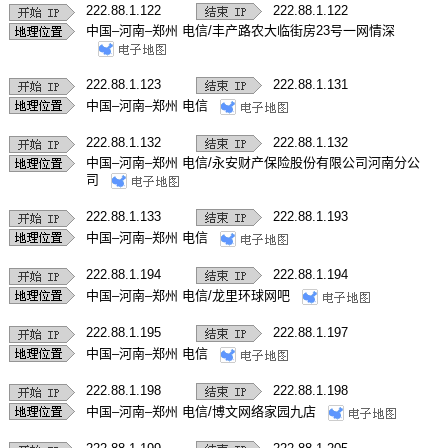
222.88.1.122
222.88.1.122
中国–河南–郑州 电信/丰产路农大临街房23号一网情深
222.88.1.123
222.88.1.131
中国–河南–郑州 电信
222.88.1.132
222.88.1.132
中国–河南–郑州 电信/永安财产保险股份有限公司河南分公
司
222.88.1.133
222.88.1.193
中国–河南–郑州 电信
222.88.1.194
222.88.1.194
中国–河南–郑州 电信/龙里环球网吧
222.88.1.195
222.88.1.197
中国–河南–郑州 电信
222.88.1.198
222.88.1.198
中国–河南–郑州 电信/博文网络家园九店