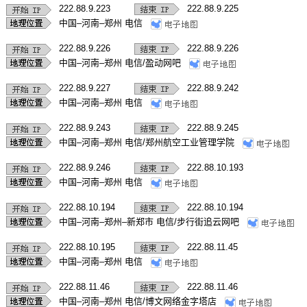
222.88.9.223
222.88.9.225
中国–河南–郑州 电信
222.88.9.226
222.88.9.226
中国–河南–郑州 电信/盈动网吧
222.88.9.227
222.88.9.242
中国–河南–郑州 电信
222.88.9.243
222.88.9.245
中国–河南–郑州 电信/郑州航空工业管理学院
222.88.9.246
222.88.10.193
中国–河南–郑州 电信
222.88.10.194
222.88.10.194
中国–河南–郑州–新郑市 电信/步行街追云网吧
222.88.10.195
222.88.11.45
中国–河南–郑州 电信
222.88.11.46
222.88.11.46
中国–河南–郑州 电信/博文网络金字塔店