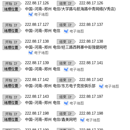
222.88.17.126
222.88.17.126
中国–河南–郑州 电信/大学路与航海路中青网络(V秀店)
222.88.17.127
222.88.17.137
中国–河南–郑州 电信
222.88.17.138
222.88.17.138
中国–河南–郑州 电信/经三路西韩寨中街强健网吧
222.88.17.139
222.88.17.141
中国–河南–郑州 电信
222.88.17.142
222.88.17.142
中国–河南–郑州 电信/东方电子竞技俱乐部
222.88.17.143
222.88.17.197
中国–河南–郑州 电信
222.88.17.198
222.88.17.198
中国–河南–郑州 电信/鑫美网吧