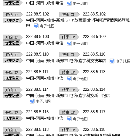
中国–河南–郑州 电信
222.88.5.102
222.88.5.102
中国–河南–郑州–新郑市 电信/西亚斯学院附近梦情网络旗舰
吧
222.88.5.103
222.88.5.109
中国–河南–郑州 电信
222.88.5.110
222.88.5.110
中国–河南–郑州–新郑市 电信/鑫宇科技快车店
222.88.5.111
222.88.5.113
中国–河南–郑州 电信
222.88.5.114
222.88.5.114
中国–河南–郑州–新郑市 电信/鑫宇科技新世纪店
222.88.5.115
222.88.5.117
中国–河南–郑州 电信
222.88.5.118
222.88.5.118
中国–河南–郑州–新郑市 电信/渭水路东段QQ部落网吧