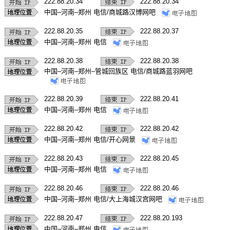
222.88.20.34
222.88.20.34
中国–河南–郑州 电信/商城路汉博网吧
222.88.20.35
222.88.20.37
中国–河南–郑州 电信
222.88.20.38
222.88.20.38
中国–河南–郑州–管城回族区 电信/商城路蓝羽网吧
222.88.20.39
222.88.20.41
中国–河南–郑州 电信
222.88.20.42
222.88.20.42
中国–河南–郑州 电信/开心网景
222.88.20.43
222.88.20.45
中国–河南–郑州 电信
222.88.20.46
222.88.20.46
中国–河南–郑州 电信/大上海城汉宫网吧
222.88.20.47
222.88.20.193
中国–河南–郑州 电信