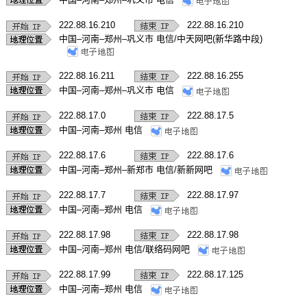
222.88.16.210
222.88.16.210
中国–河南–郑州–巩义市 电信/中天网吧(新华路中段)
222.88.16.211
222.88.16.255
中国–河南–郑州–巩义市 电信
222.88.17.0
222.88.17.5
中国–河南–郑州 电信
222.88.17.6
222.88.17.6
中国–河南–郑州–新郑市 电信/新新网吧
222.88.17.7
222.88.17.97
中国–河南–郑州 电信
222.88.17.98
222.88.17.98
中国–河南–郑州 电信/联络码网吧
222.88.17.99
222.88.17.125
中国–河南–郑州 电信