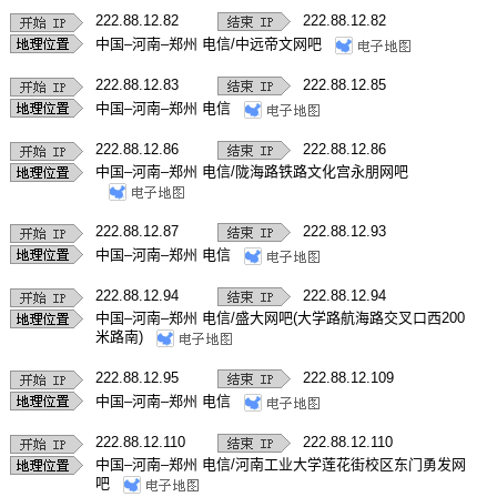
222.88.12.82
222.88.12.82
中国–河南–郑州 电信/中远帝文网吧
222.88.12.83
222.88.12.85
中国–河南–郑州 电信
222.88.12.86
222.88.12.86
中国–河南–郑州 电信/陇海路铁路文化宫永朋网吧
222.88.12.87
222.88.12.93
中国–河南–郑州 电信
222.88.12.94
222.88.12.94
中国–河南–郑州 电信/盛大网吧(大学路航海路交叉口西200
米路南)
222.88.12.95
222.88.12.109
中国–河南–郑州 电信
222.88.12.110
222.88.12.110
中国–河南–郑州 电信/河南工业大学莲花街校区东门勇发网
吧