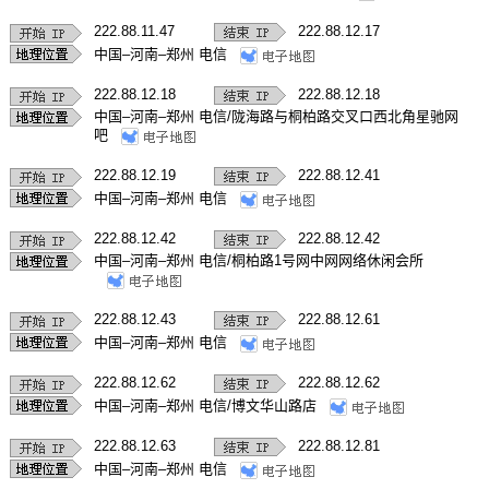
222.88.11.47
222.88.12.17
中国–河南–郑州 电信
222.88.12.18
222.88.12.18
中国–河南–郑州 电信/陇海路与桐柏路交叉口西北角星驰网
吧
222.88.12.19
222.88.12.41
中国–河南–郑州 电信
222.88.12.42
222.88.12.42
中国–河南–郑州 电信/桐柏路1号网中网网络休闲会所
222.88.12.43
222.88.12.61
中国–河南–郑州 电信
222.88.12.62
222.88.12.62
中国–河南–郑州 电信/博文华山路店
222.88.12.63
222.88.12.81
中国–河南–郑州 电信