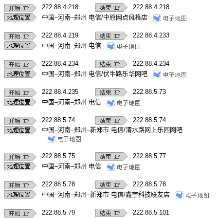
222.88.4.218
222.88.4.218
中国–河南–郑州 电信/中原网点风格店
222.88.4.219
222.88.4.233
中国–河南–郑州 电信
222.88.4.234
222.88.4.234
中国–河南–郑州 电信/伏牛路乐华网吧
222.88.4.235
222.88.5.73
中国–河南–郑州 电信
222.88.5.74
222.88.5.74
中国–河南–郑州–新郑市 电信/渭水路网上乐园网吧
222.88.5.75
222.88.5.77
中国–河南–郑州 电信
222.88.5.78
222.88.5.78
中国–河南–郑州–新郑市 电信/鑫宇科技联友店
222.88.5.79
222.88.5.101