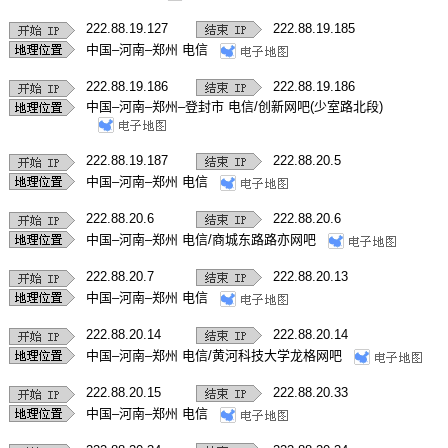
222.88.19.127
222.88.19.185
中国–河南–郑州 电信
222.88.19.186
222.88.19.186
中国–河南–郑州–登封市 电信/创新网吧(少室路北段)
222.88.19.187
222.88.20.5
中国–河南–郑州 电信
222.88.20.6
222.88.20.6
中国–河南–郑州 电信/商城东路路亦网吧
222.88.20.7
222.88.20.13
中国–河南–郑州 电信
222.88.20.14
222.88.20.14
中国–河南–郑州 电信/黄河科技大学龙格网吧
222.88.20.15
222.88.20.33
中国–河南–郑州 电信