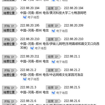
222.88.20.194
222.88.20.194
中国–河南–郑州 电信/黄河科技大学二七畅游网吧
222.88.20.195
222.88.20.209
中国–河南–郑州 电信
222.88.20.210
222.88.20.210
中国–河南–郑州 电信/伊妹儿网吧(东明路顺和路交叉口向西
30米)
222.88.20.211
222.88.21.1
中国–河南–郑州 电信
222.88.21.2
222.88.21.2
中国–河南–郑州 电信/中远网络文化家园河洛店
222.88.21.3
222.88.21.5
中国–河南–郑州 电信
222.88.21.6
222.88.21.6