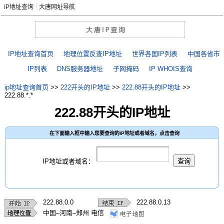
IP地址查询
大唐网址导航
IP地址查询首页
地理位置反查IP地址
世界各国IP列表
中国各省市
IP列表
DNS服务器地址
子网掩码
IP WHOIS查询
ip地址查询首页
>>
222开头的IP地址
>>
222.88开头的IP地址
>>
222.88.*.*
222.88开头的IP地址
在下面输入框中输入您要查询的IP地址或者域名，点击查询
IP地址或者域名：
222.88.0.0
222.88.0.13
中国–河南–郑州 电信