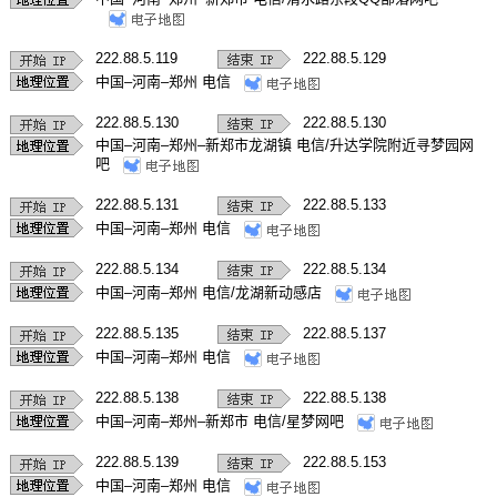
222.88.5.119
222.88.5.129
中国–河南–郑州 电信
222.88.5.130
222.88.5.130
中国–河南–郑州–新郑市龙湖镇 电信/升达学院附近寻梦园网
吧
222.88.5.131
222.88.5.133
中国–河南–郑州 电信
222.88.5.134
222.88.5.134
中国–河南–郑州 电信/龙湖新动感店
222.88.5.135
222.88.5.137
中国–河南–郑州 电信
222.88.5.138
222.88.5.138
中国–河南–郑州–新郑市 电信/星梦网吧
222.88.5.139
222.88.5.153
中国–河南–郑州 电信