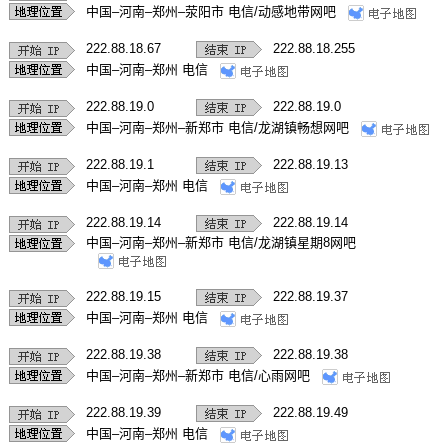
中国–河南–郑州–荥阳市 电信/动感地带网吧
222.88.18.67
222.88.18.255
中国–河南–郑州 电信
222.88.19.0
222.88.19.0
中国–河南–郑州–新郑市 电信/龙湖镇畅想网吧
222.88.19.1
222.88.19.13
中国–河南–郑州 电信
222.88.19.14
222.88.19.14
中国–河南–郑州–新郑市 电信/龙湖镇星期8网吧
222.88.19.15
222.88.19.37
中国–河南–郑州 电信
222.88.19.38
222.88.19.38
中国–河南–郑州–新郑市 电信/心雨网吧
222.88.19.39
222.88.19.49
中国–河南–郑州 电信