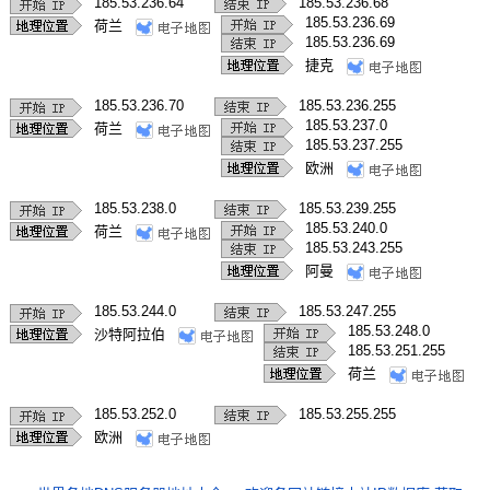
185.53.236.64
185.53.236.68
185.53.236.69
荷兰
185.53.236.69
捷克
185.53.236.70
185.53.236.255
185.53.237.0
荷兰
185.53.237.255
欧洲
185.53.238.0
185.53.239.255
185.53.240.0
荷兰
185.53.243.255
阿曼
185.53.244.0
185.53.247.255
185.53.248.0
沙特阿拉伯
185.53.251.255
荷兰
185.53.252.0
185.53.255.255
欧洲