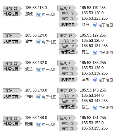
185.53.116.0
185.53.119.255
185.53.120.0
挪威
185.53.123.255
欧洲
185.53.124.0
185.53.127.255
185.53.128.0
波兰
185.53.131.255
荷兰
185.53.132.0
185.53.135.255
185.53.136.0
波兰
185.53.139.255
法国
185.53.140.0
185.53.143.255
185.53.144.0
伊朗
185.53.147.255
波兰
185.53.148.0
185.53.151.255
185.53.152.0
欧洲
185.53.155.255