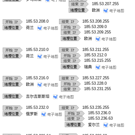
185.53.207.255
欧洲
185.53.208.0
185.53.208.255
185.53.209.0
荷兰
185.53.209.255
欧洲
185.53.210.0
185.53.211.255
185.53.212.0
荷兰
185.53.215.255
瑞典
185.53.216.0
185.53.227.255
185.53.228.0
欧洲
185.53.231.255
吉尔吉斯斯坦
185.53.232.0
185.53.235.255
185.53.236.0
俄罗斯
185.53.236.63
爱尔兰