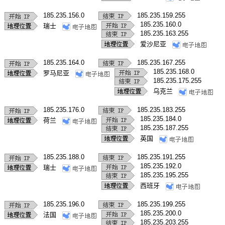
185.235.156.0
185.235.159.255
185.235.160.0
瑞士
185.235.163.255
爱沙尼亚
185.235.164.0
185.235.167.255
185.235.168.0
罗马尼亚
185.235.175.255
乌克兰
185.235.176.0
185.235.183.255
185.235.184.0
荷兰
185.235.187.255
英国
185.235.188.0
185.235.191.255
185.235.192.0
瑞士
185.235.195.255
西班牙
185.235.196.0
185.235.199.255
185.235.200.0
法国
185.235.203.255