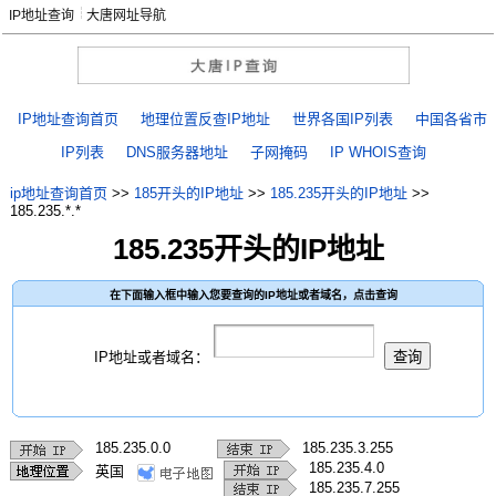
IP地址查询
大唐网址导航
IP地址查询首页
地理位置反查IP地址
世界各国IP列表
中国各省市
IP列表
DNS服务器地址
子网掩码
IP WHOIS查询
ip地址查询首页
>>
185开头的IP地址
>>
185.235开头的IP地址
>>
185.235.*.*
185.235开头的IP地址
在下面输入框中输入您要查询的IP地址或者域名，点击查询
IP地址或者域名：
185.235.0.0
185.235.3.255
185.235.4.0
英国
185.235.7.255