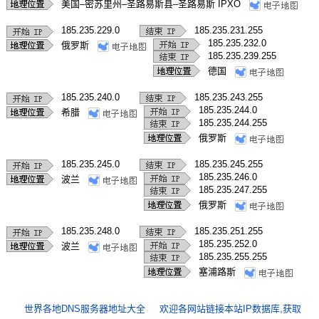
美国–密苏里州–圣路易斯县–圣路易斯 IPXO
185.235.229.0
185.235.231.255
185.235.232.0
俄罗斯
185.235.239.255
德国
185.235.240.0
185.235.243.255
185.235.244.0
希腊
185.235.244.255
俄罗斯
185.235.245.0
185.235.245.255
185.235.246.0
波兰
185.235.247.255
俄罗斯
185.235.248.0
185.235.251.255
185.235.252.0
波兰
185.235.255.255
塞浦路斯
世界各地DNS服务器地址大全
欢迎各网站链接本站IP数据库,获取