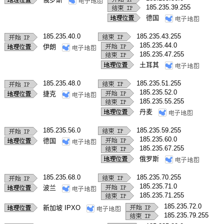
185.235.39.255
德国
185.235.40.0
185.235.43.255
185.235.44.0
伊朗
185.235.47.255
土耳其
185.235.48.0
185.235.51.255
185.235.52.0
捷克
185.235.55.255
丹麦
185.235.56.0
185.235.59.255
185.235.60.0
德国
185.235.67.255
俄罗斯
185.235.68.0
185.235.70.255
185.235.71.0
波兰
185.235.71.255
185.235.72.0
新加坡 IPXO
185.235.79.255