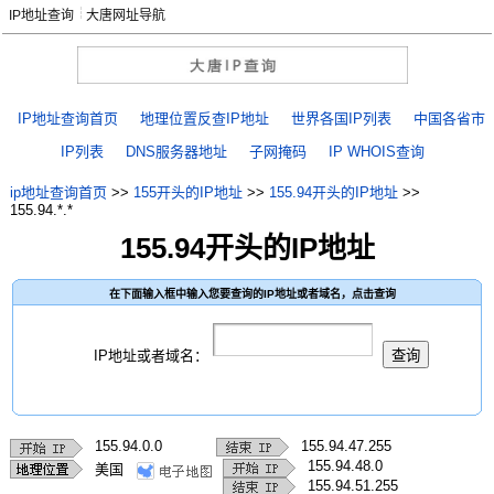
IP地址查询
大唐网址导航
IP地址查询首页
地理位置反查IP地址
世界各国IP列表
中国各省市
IP列表
DNS服务器地址
子网掩码
IP WHOIS查询
ip地址查询首页
>>
155开头的IP地址
>>
155.94开头的IP地址
>>
155.94.*.*
155.94开头的IP地址
在下面输入框中输入您要查询的IP地址或者域名，点击查询
IP地址或者域名：
155.94.0.0
155.94.47.255
155.94.48.0
美国
155.94.51.255